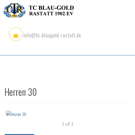
info@tc-blaugold-rastatt.de
Herren 30
of
1
1