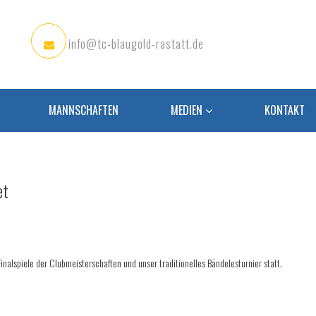
info@tc-blaugold-rastatt.de
MANNSCHAFTEN
MEDIEN
KONTAKT
et
lspiele der Clubmeisterschaften und unser traditionelles Bändelesturnier statt.