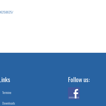
006258625/
Links
Follow us:
Termine
Downloads