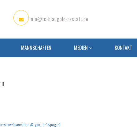
info@tc-blaugold-rastatt.de
MANNSCHAFTEN
MEDIEN
KONTAKT
rn
ction=showRevervations&type_id=1&page=1